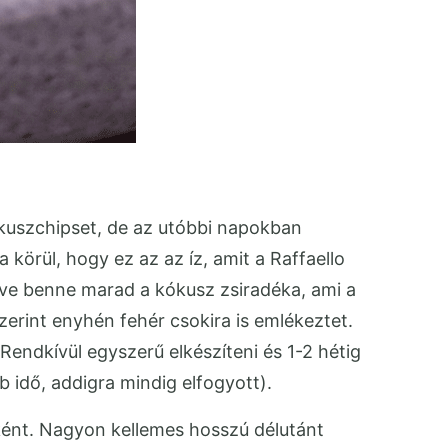
ókuszchipset, de az utóbbi napokban
 körül, hogy ez az az íz, amit a Raffaello
zítve benne marad a kókusz zsiradéka, ami a
erint enyhén fehér csokira is emlékeztet.
endkívül egyszerű elkészíteni és 1-2 hétig
bb idő, addigra mindig elfogyott).
ként. Nagyon kellemes hosszú délutánt