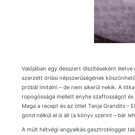
Valójában egy desszert díszítéseként illetv
szerzett óriási népszerűségének köszönhetően 
próbál imitálni – de nem sikerül nekik. A ti
ropogóssága mellett enyhe szaftosságot és t
Maga a recept és az ötlet Tanja Grandits – 
gond nélkül el is áll (a könyv szerint – bár 
A múlt hétvégi angyalkás gasztroblogger ta