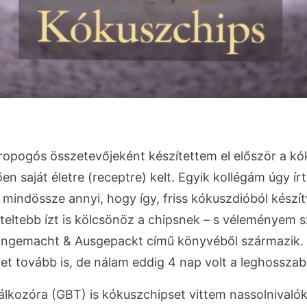
e ropogós összetevőjeként készítettem el először a k
saját életre (receptre) kelt. Egyik kollégám úgy írta
tka mindössze annyi, hogy így, friss kókuszdióból kés
eltebb ízt is kölcsönöz a chipsnek – s véleményem sz
Eingemacht & Ausgepackt című könyvéből származik. R
lehet tovább is, de nálam eddig 4 nap volt a leghossza
lálkozóra (GBT) is kókuszchipset vittem nassolnivaló