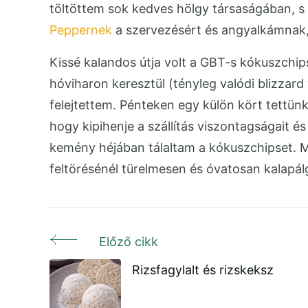
töltöttem sok kedves hölgy társaságában, s
Peppernek
a szervezésért és angyalkámnak
Kissé kalandos útja volt a GBT-s kókuszchip
hóviharon keresztül (tényleg valódi blizzar
felejtettem. Pénteken egy külön kört tettünk
hogy kipihenje a szállítás viszontagságait é
kemény héjában tálaltam a kókuszchipset. M
feltörésénél türelmesen és óvatosan kalapál
Előző cikk
Bejegyzés
Rizsfagylalt és rizskeksz
navigáció