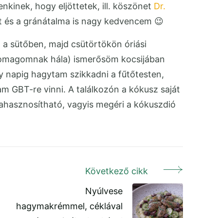
kinek, hogy eljöttetek, ill. köszönet
Dr.
át és a gránátalma is nagy kedvencem 😉
 a sütőben, majd csütörtökön óriási
k csomagomnak hála) ismerősöm kocsijában
gy napig hagytam szikkadni a fűtőtesten,
am GBT-re vinni. A találkozón a kókusz saját
ahasznosítható, vagyis megéri a kókuszdió
Következő cikk
Nyúlvese
hagymakrémmel, céklával