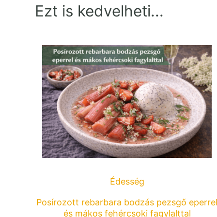
Ezt is kedvelheti...
Édesség
Posírozott rebarbara bodzás pezsgő eperre
és mákos fehércsoki fagylalttal