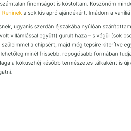
 számtalan finomságot is kóstoltam. Köszönöm minden
,
Reninek
a sok kis apró ajándékért. Imádom a vaníli
snek, ugyanis szerdán éjszakába nyúlóan szárítottam
d volt villámlással együtt) gurult haza – s végül (so
 szüleimmel a chipsért, majd még tepsire kiterítve e
s lehetőleg minél frissebb, ropogósabb formában tudj
aga a kókuszhéj később természetes tálkaként is újr
gatni.