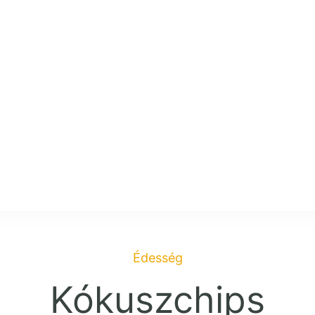
onyha
Édesség
Kókuszchips