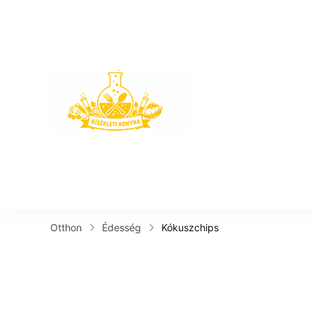
Kísérleti K
Otthon
Édesség
Kókuszchips