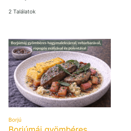
2 Találatok
Borjú
Borjúmáj gyömbéres