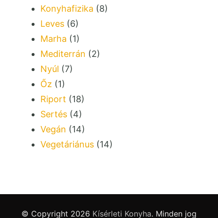
Konyhafizika
(8)
Leves
(6)
Marha
(1)
Mediterrán
(2)
Nyúl
(7)
Őz
(1)
Riport
(18)
Sertés
(4)
Vegán
(14)
Vegetáriánus
(14)
© Copyright 2026
Kísérleti Konyha
. Minden jog