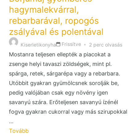
hagymalekvárral,
rebarbarával, ropogós
zsályával és polentával
Frissítve
Kiserletikonyha
2 perc olvasás
Mostanra teljesen ellepték a piacokat a
zsenge helyi tavaszi zöldségek, mint pl.
spárga, retek, sárgarépa vagy a rebarbara.
Utóbbit gyakran gyümölcsnek sorolják be,
pedig valójában csak egy növény igen
savanyú szára. Erőteljesen savanyú ízénél
fogva gyakran cukorral vagy más szirupokkal
…
Tovább