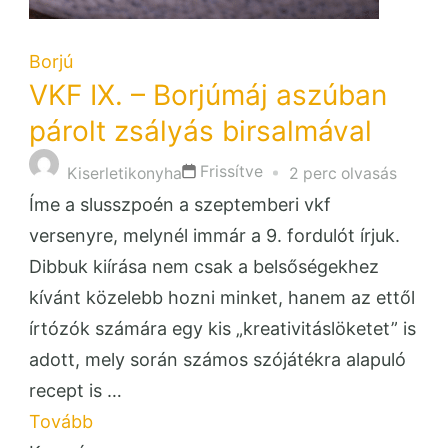
Borjú
VKF IX. – Borjúmáj aszúban
párolt zsályás birsalmával
Frissítve
Kiserletikonyha
2 perc olvasás
Íme a slusszpoén a szeptemberi vkf
versenyre, melynél immár a 9. fordulót írjuk.
Dibbuk kiírása nem csak a belsőségekhez
kívánt közelebb hozni minket, hanem az ettől
írtózók számára egy kis „kreativitáslöketet” is
adott, mely során számos szójátékra alapuló
recept is …
Tovább