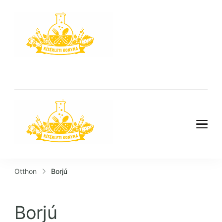
Kísérleti
Konyha
Kísérleti
Konyha
Otthon
Borjú
Borjú