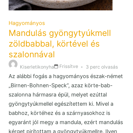
Hagyományos
Mandulás gyöngytyúkmell
zöldbabbal, körtével és
szalonnával
Frissítve
Kiserletikonyha
3 perc olvasás
Az alábbi fogás a hagyományos észak-német
„Birnen-Bohnen-Speck”, azaz körte-bab-
szalonna hármasra épül, melyet ezúttal
gyöngytyúkmellel egészítettem ki. Mivel a
babhoz, körtéhez és a szárnyasokhoz is
egyaránt jól megy a mandula, ezért mandulás
kérget pirítottam a gyöngytyúkmellre. Ilyen