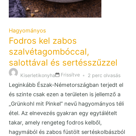
Hagyományos
Fodros kel zabos
szalvétagombóccal,
salottával és sertésszűzzel
Frissítve
Kiserletikonyha
2 perc olvasás
Leginkább Észak-Németországban terjedt el
és szinte csak ezen a területen is jellemző a
„Grünkohl mit Pinkel” nevű hagyományos téli
étel. Az elnevezés gyakran egy egytálételt
takar, amely rengeteg fodros kelből,
hagymából és zabos füstölt sertéskolbászból