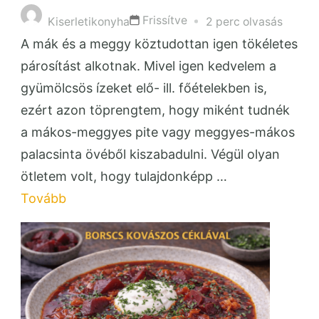
Frissítve
Kiserletikonyha
2 perc olvasás
A mák és a meggy köztudottan igen tökéletes
párosítást alkotnak. Mivel igen kedvelem a
gyümölcsös ízeket elő- ill. főételekben is,
ezért azon töprengtem, hogy miként tudnék
a mákos-meggyes pite vagy meggyes-mákos
palacsinta övéből kiszabadulni. Végül olyan
ötletem volt, hogy tulajdonképp …
Tovább