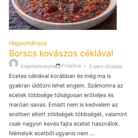
Hagyományos
Borscs kovászos céklával
Frissítve
Kiserletikonyha
2 perc olvasás
Ecetes céklával korábban és még ma is
gyakran üldözni lehet engem. Számomra az
ecetek többsége túlságosan erőteljes és
maróan savas. Emiatt nem is kedvelem az
ecetben eltett zöldségek többségét, valamint
csak nagyon kevés fajta ecetet használok.
Némelyik ecetből ugyanis nem …