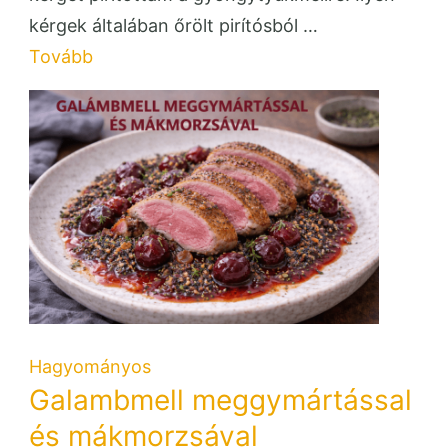
kérgek általában őrölt pirítósból …
Tovább
Hagyományos
Galambmell meggymártással
és mákmorzsával