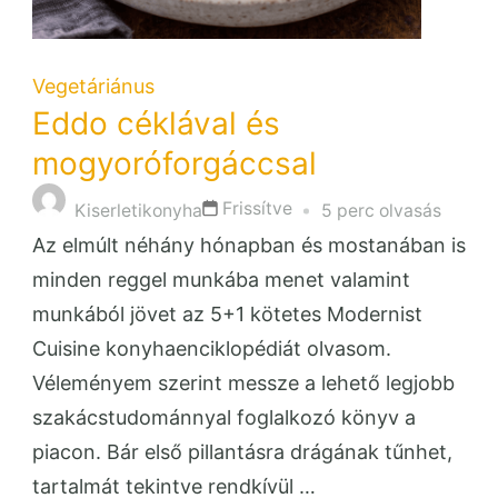
Vegetáriánus
Eddo céklával és
mogyoróforgáccsal
Frissítve
Kiserletikonyha
5 perc olvasás
Az elmúlt néhány hónapban és mostanában is
minden reggel munkába menet valamint
munkából jövet az 5+1 kötetes Modernist
Cuisine konyhaenciklopédiát olvasom.
Véleményem szerint messze a lehető legjobb
szakácstudománnyal foglalkozó könyv a
piacon. Bár első pillantásra drágának tűnhet,
tartalmát tekintve rendkívül …