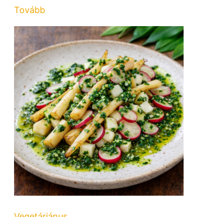
Tovább
Vegetáriánus