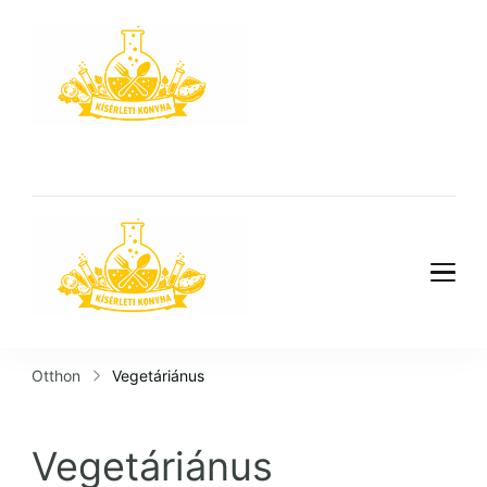
Kísérleti
Konyha
Kísérleti
Konyha
Otthon
Vegetáriánus
Vegetáriánus