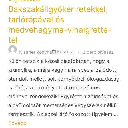
Bakszakállgyökér retekkel,
tarlórépával és
medvehagyma-vinaigrette-
tel
Frissítve
Kiserletikonyha
3 perc olvasás
Külön tetszik a közeli piac(ok)ban, hogy a
krumplira, almára vagy halra specializálódott
standok mellett sok környékbeli ökogazdaság
is kínálja a terményeit. Utóbbi számos
előnnyel rendelkezik: Egyrészt a zöldséget és
a gyümölcsöt mesterséges vegyszerek nélkül
termesztik. Az ezzel járó fokozott figyelem …
Tovább