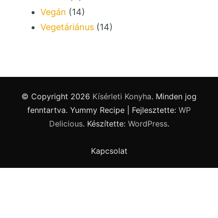
Vegán
(14)
Vegetáriánus
(14)
© Copyright 2026
Kísérleti Konyha
. Minden jog
fenntartva.
Yummy Recipe | Fejlesztette:
WP
Delicious
. Készítette:
WordPress
.
Kapcsolat