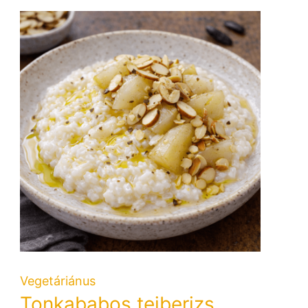
Vegetáriánus
Tonkababos tejberizs