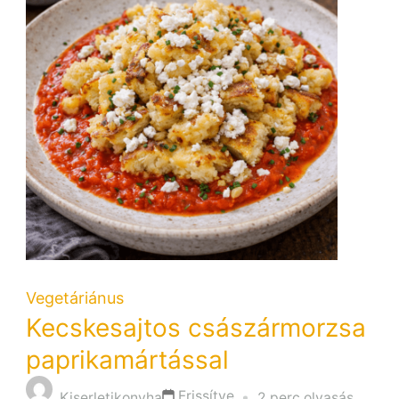
Vegetáriánus
Kecskesajtos császármorzsa
paprikamártással
Frissítve
Kiserletikonyha
2 perc olvasás