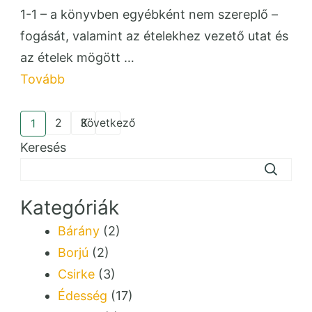
1-1 – a könyvben egyébként nem szereplő –
fogását, valamint az ételekhez vezető utat és
az ételek mögött …
Tovább
Bejegyzések
2
3
Következő
1
Oldal
Oldal
Oldal
lapozása
Keresés
Kategóriák
Bárány
(2)
Borjú
(2)
Csirke
(3)
Édesség
(17)