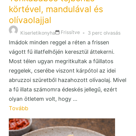
körtével, mandulával és
olívaolajjal
Frissítve
Kiserletikonyha
3 perc olvasás
Imádok minden reggel a réten a frissen
vágott fű illatfelhőjén keresztül áttekerni.
Most télen ugyan megritkultak a fűillatos
reggelek, cserébe viszont kárpótol az idei
abruzzoi szüretből hazahozott olívaolaj. Mivel
a fű illata számomra édeskés jellegű, ezért
olyan ötletem volt, hogy …
Tovább