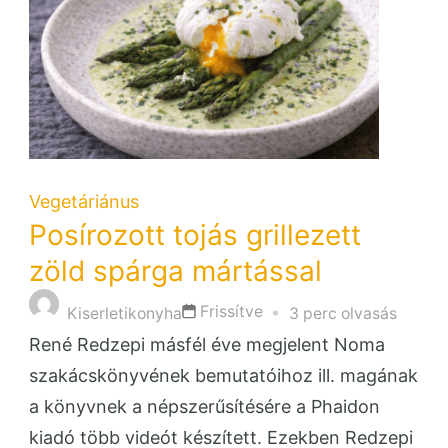
Vegetáriánus
Posírozott tojás grillezett
zöld spárga mártással
Frissítve
Kiserletikonyha
3 perc olvasás
René Redzepi másfél éve megjelent Noma
szakácskönyvének bemutatóihoz ill. magának
a könyvnek a népszerűsítésére a Phaidon
kiadó több videót készített. Ezekben Redzepi