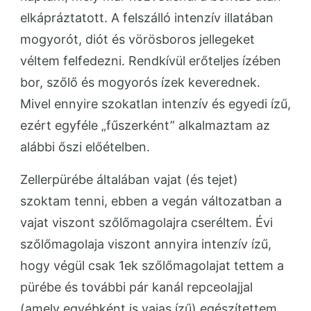
elkápráztatott. A felszálló intenzív illatában
mogyorót, diót és vörösboros jellegeket
véltem felfedezni. Rendkívül erőteljes ízében
bor, szőlő és mogyorós ízek keverednek.
Mivel ennyire szokatlan intenzív és egyedi ízű,
ezért egyféle „fűszerként” alkalmaztam az
alábbi őszi előételben.
Zellerpürébe általában vajat (és tejet)
szoktam tenni, ebben a vegán változatban a
vajat viszont szőlőmagolajra cseréltem. Évi
szőlőmagolaja viszont annyira intenzív ízű,
hogy végül csak 1ek szőlőmagolajat tettem a
pürébe és további pár kanál repceolajjal
(amely egyébként is vajas ízű) egészítettem