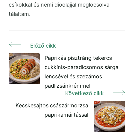
csíkokkal és némi dióolajjal meglocsolva
tálaltam.
Előző cikk
Bejegyzés
navigáció
Paprikás pisztráng tekercs
cukkínis-paradicsomos sárga
lencsével és szezámos
padlizsánkrémmel
Következő cikk
Kecskesajtos császármorzsa
paprikamártással