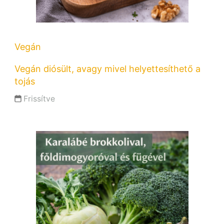
Vegán
Vegán diósült, avagy mivel helyettesíthető a
tojás
Frissítve