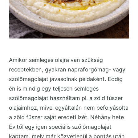
Amikor semleges olajra van szükség
receptekben, gyakran napraforgómag- vagy
szőlőmagolajat javasolnak példaként. Eddig
én is mindig egy teljesen semleges
szőlőmagolajat használtam pl. a zöld fűszer
olajaimhoz, mivel egyáltalán nem befolyásolta
a zöld fűszer saját eredeti ízét. Néhány hete
Évitől egy igen speciális szőlőmagolajat
kaptam, mely már közvetlenül a bontás után