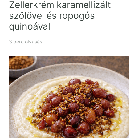
Zellerkrém karamellizált
szőlővel és ropogós
quinoával
3 perc olvasás