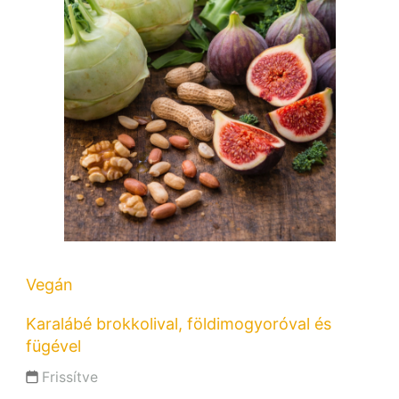
Vegán
Karalábé brokkolival, földimogyoróval és
fügével
Frissítve