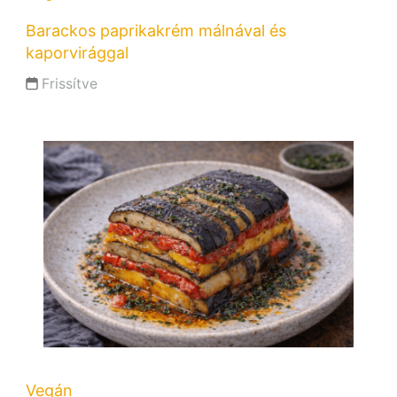
Barackos paprikakrém málnával és
kaporvirággal
Frissítve
Vegán