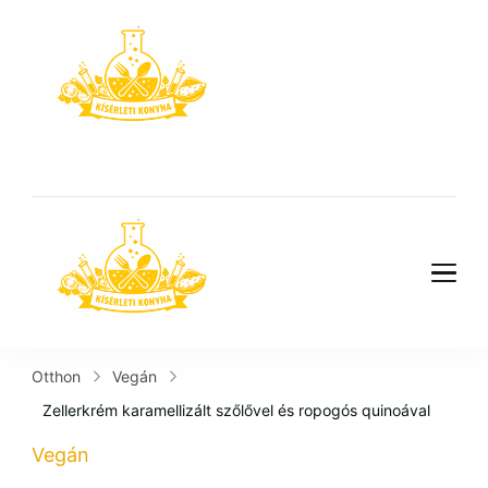
Kísérleti
Konyha
Kísérleti
Konyha
Otthon
Vegán
Zellerkrém karamellizált szőlővel és ropogós quinoával
Vegán