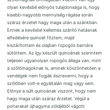
olyan kevésbé előnyös tulajdonsága is, hogy
kisebb-nagyobb mennyiség rágása során
száraz érzetet hagy maga után a szánkban.
Ennek a kevésbé kellemes szárító hatásnak
elfedésére quinoát főztem, majd
kiszárítottam és olajban ropogós barnára
sütöttem. Az így készült quinoának szerintem
teljesen ugyanolyan ropogós állaga van, mint
a szőlőmagoknak is, aminek köszönhetően a
vendégek nem fogják észrevenni, hogy a
szőlőben volt-e egyáltalán mag vagy sem.
Előnye a sült quinoának viszont, hogy nem
hagy maga után száraz érzetet. Végül a
poharakat újhagyma zöldjéből vágott