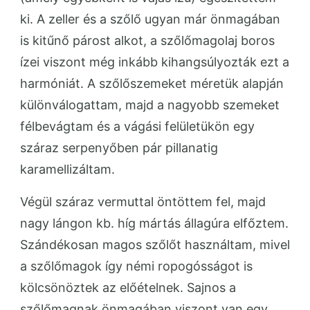
ki. A zeller és a szőlő ugyan már önmagában
is kitűnő párost alkot, a szőlőmagolaj boros
ízei viszont még inkább kihangsúlyozták ezt a
harmóniát. A szőlőszemeket méretük alapján
különválogattam, majd a nagyobb szemeket
félbevágtam és a vágási felületükön egy
száraz serpenyőben pár pillanatig
karamellizáltam.
Végül száraz vermuttal öntöttem fel, majd
nagy lángon kb. híg mártás állagúra elfőztem.
Szándékosan magos szőlőt használtam, mivel
a szőlőmagok így némi ropogósságot is
kölcsönöztek az előételnek. Sajnos a
szőlőmagnak önmagában viszont van egy