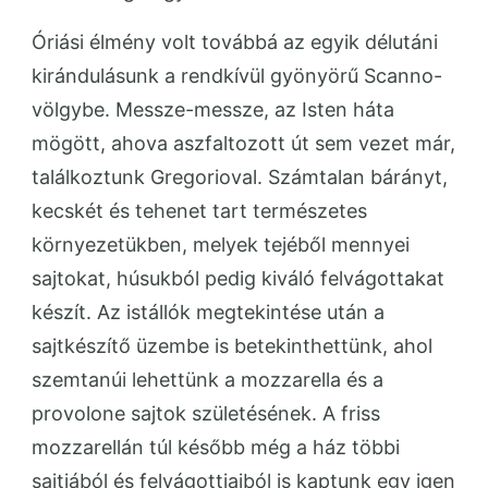
Óriási élmény volt továbbá az egyik délutáni
kirándulásunk a rendkívül gyönyörű Scanno-
völgybe. Messze-messze, az Isten háta
mögött, ahova aszfaltozott út sem vezet már,
találkoztunk Gregorioval. Számtalan bárányt,
kecskét és tehenet tart természetes
környezetükben, melyek tejéből mennyei
sajtokat, húsukból pedig kiváló felvágottakat
készít. Az istállók megtekintése után a
sajtkészítő üzembe is betekinthettünk, ahol
szemtanúi lehettünk a mozzarella és a
provolone sajtok születésének. A friss
mozzarellán túl később még a ház többi
sajtjából és felvágottjaiból is kaptunk egy igen