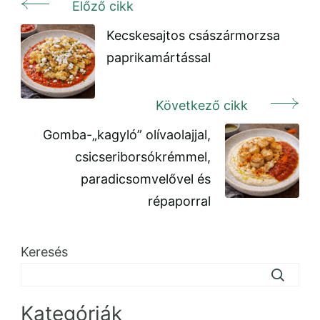
Előző cikk
Bejegyzés
navigáció
Kecskesajtos császármorzsa
paprikamártással
Következő cikk
Gomba-„kagyló” olívaolajjal,
csicseriborsókrémmel,
paradicsomvelővel és
répaporral
Keresés
Kategóriák