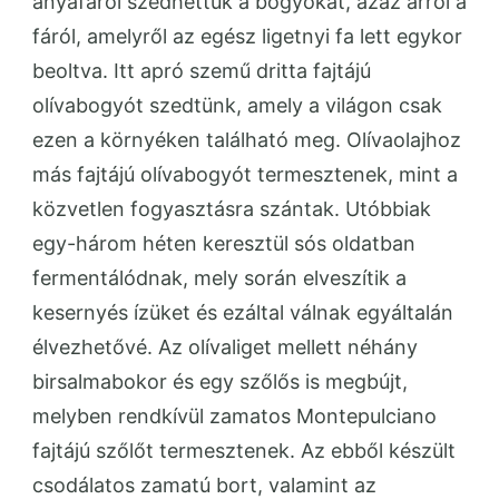
anyafáról szedhettük a bogyókat, azaz arról a
fáról, amelyről az egész ligetnyi fa lett egykor
beoltva. Itt apró szemű dritta fajtájú
olívabogyót szedtünk, amely a világon csak
ezen a környéken található meg. Olívaolajhoz
más fajtájú olívabogyót termesztenek, mint a
közvetlen fogyasztásra szántak. Utóbbiak
egy-három héten keresztül sós oldatban
fermentálódnak, mely során elveszítik a
kesernyés ízüket és ezáltal válnak egyáltalán
élvezhetővé. Az olívaliget mellett néhány
birsalmabokor és egy szőlős is megbújt,
melyben rendkívül zamatos Montepulciano
fajtájú szőlőt termesztenek. Az ebből készült
csodálatos zamatú bort, valamint az