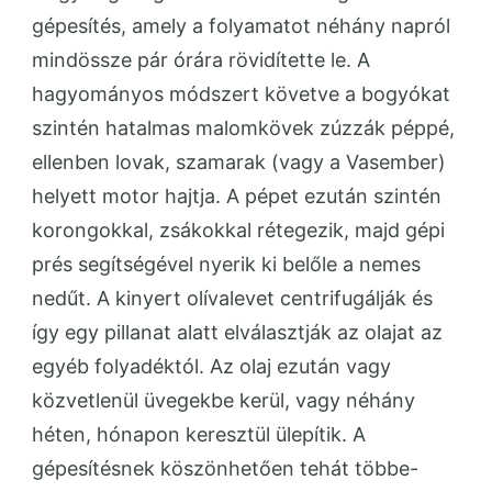
gépesítés, amely a folyamatot néhány napról
mindössze pár órára rövidítette le. A
hagyományos módszert követve a bogyókat
szintén hatalmas malomkövek zúzzák péppé,
ellenben lovak, szamarak (vagy a Vasember)
helyett motor hajtja. A pépet ezután szintén
korongokkal, zsákokkal rétegezik, majd gépi
prés segítségével nyerik ki belőle a nemes
nedűt. A kinyert olívalevet centrifugálják és
így egy pillanat alatt elválasztják az olajat az
egyéb folyadéktól. Az olaj ezután vagy
közvetlenül üvegekbe kerül, vagy néhány
héten, hónapon keresztül ülepítik. A
gépesítésnek köszönhetően tehát többe-