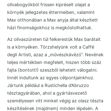
olívabogyókból frissen kipréselt olajat a
környék jellegzetes éttermeiben, valamint
Max otthonában a Max anyja által készített
házi finomságokhoz is megkóstolhattuk.
Az olívaszüreten túl felkerestük Max barátait
is a környéken. Törzshelyünk volt a Caffé
degli Artisti, azaz a „művészkávézó”. Nevének
teljes mértékben megfelelt, hiszen több száz
fajta (bontott!) szeszből lehetett válogatni.
Innét indultunk az egyes célpontjainkhoz.
Jártunk például a Rustichella d’Abruzzo
tésztagyárában, ahol a gyártásvezető
személyesen vitt minket végig az olasz tészta
készítésének (majdnem) minden lépésén. A