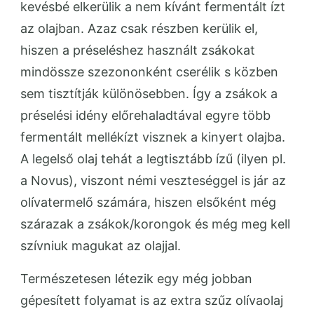
kevésbé elkerülik a nem kívánt fermentált ízt
az olajban. Azaz csak részben kerülik el,
hiszen a préseléshez használt zsákokat
mindössze szezononként cserélik s közben
sem tisztítják különösebben. Így a zsákok a
préselési idény előrehaladtával egyre több
fermentált mellékízt visznek a kinyert olajba.
A legelső olaj tehát a legtisztább ízű (ilyen pl.
a Novus), viszont némi veszteséggel is jár az
olívatermelő számára, hiszen elsőként még
szárazak a zsákok/korongok és még meg kell
szívniuk magukat az olajjal.
Természetesen létezik egy még jobban
gépesített folyamat is az extra szűz olívaolaj