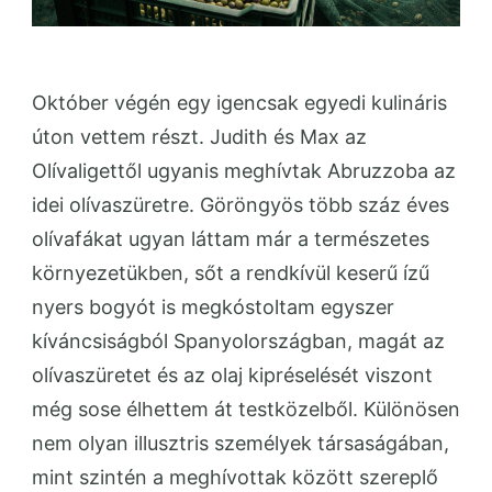
Október végén egy igencsak egyedi kulináris
úton vettem részt. Judith és Max az
Olívaligettől ugyanis meghívtak Abruzzoba az
idei olívaszüretre. Göröngyös több száz éves
olívafákat ugyan láttam már a természetes
környezetükben, sőt a rendkívül keserű ízű
nyers bogyót is megkóstoltam egyszer
kíváncsiságból Spanyolországban, magát az
olívaszüretet és az olaj kipréselését viszont
még sose élhettem át testközelből. Különösen
nem olyan illusztris személyek társaságában,
mint szintén a meghívottak között szereplő