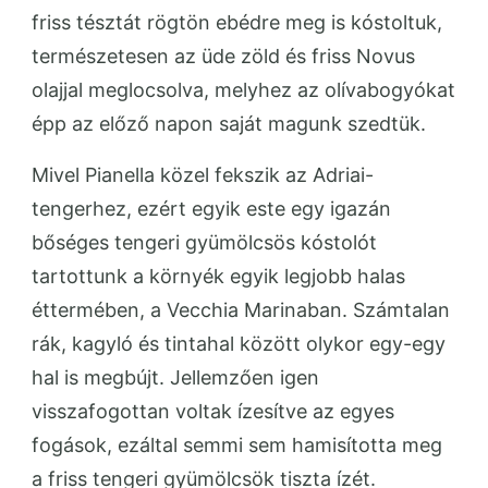
friss tésztát rögtön ebédre meg is kóstoltuk,
természetesen az üde zöld és friss Novus
olajjal meglocsolva, melyhez az olívabogyókat
épp az előző napon saját magunk szedtük.
Mivel Pianella közel fekszik az Adriai-
tengerhez, ezért egyik este egy igazán
bőséges tengeri gyümölcsös kóstolót
tartottunk a környék egyik legjobb halas
éttermében, a Vecchia Marinaban. Számtalan
rák, kagyló és tintahal között olykor egy-egy
hal is megbújt. Jellemzően igen
visszafogottan voltak ízesítve az egyes
fogások, ezáltal semmi sem hamisította meg
a friss tengeri gyümölcsök tiszta ízét.