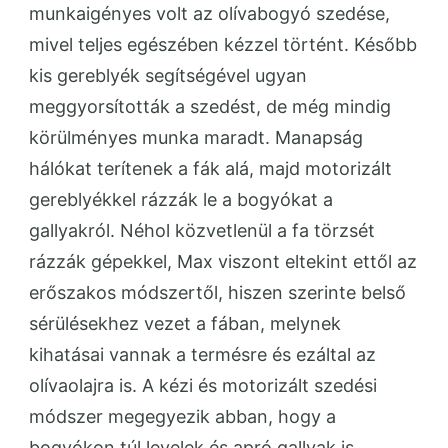
munkaigényes volt az olívabogyó szedése,
mivel teljes egészében kézzel történt. Később
kis gereblyék segítségével ugyan
meggyorsították a szedést, de még mindig
körülményes munka maradt. Manapság
hálókat terítenek a fák alá, majd motorizált
gereblyékkel rázzák le a bogyókat a
gallyakról. Néhol közvetlenül a fa törzsét
rázzák gépekkel, Max viszont eltekint ettől az
erőszakos módszertől, hiszen szerinte belső
sérülésekhez vezet a fában, melynek
kihatásai vannak a termésre és ezáltal az
olívaolajra is. A kézi és motorizált szedési
módszer megegyezik abban, hogy a
bogyókon túl levelek és apró gallyak is