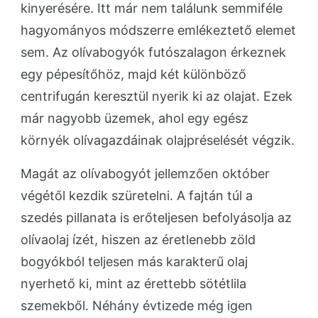
kinyerésére. Itt már nem találunk semmiféle
hagyományos módszerre emlékeztető elemet
sem. Az olívabogyók futószalagon érkeznek
egy pépesítőhöz, majd két különböző
centrifugán keresztül nyerik ki az olajat. Ezek
már nagyobb üzemek, ahol egy egész
környék olívagazdáinak olajpréselését végzik.
Magát az olívabogyót jellemzően október
végétől kezdik szüretelni. A fajtán túl a
szedés pillanata is erőteljesen befolyásolja az
olívaolaj ízét, hiszen az éretlenebb zöld
bogyókból teljesen más karakterű olaj
nyerhető ki, mint az érettebb sötétlila
szemekből. Néhány évtizede még igen