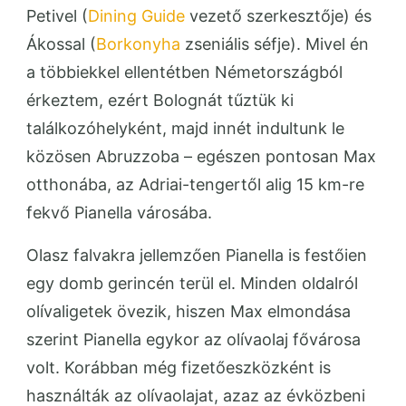
Petivel (
Dining Guide
vezető szerkesztője) és
Ákossal (
Borkonyha
zseniális séfje). Mivel én
a többiekkel ellentétben Németországból
érkeztem, ezért Bolognát tűztük ki
találkozóhelyként, majd innét indultunk le
közösen Abruzzoba – egészen pontosan Max
otthonába, az Adriai-tengertől alig 15 km-re
fekvő Pianella városába.
Olasz falvakra jellemzően Pianella is festőien
egy domb gerincén terül el. Minden oldalról
olívaligetek övezik, hiszen Max elmondása
szerint Pianella egykor az olívaolaj fővárosa
volt. Korábban még fizetőeszközként is
használták az olívaolajat, azaz az évközbeni