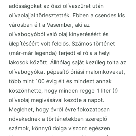
adósságokat az őszi olívaszüret után
olívaolajjal törlesztették. Ebben a csendes kis
városban élt a Vasember, aki az
olívabogyóból való olaj kinyeréséért és
ülepítéséért volt felelős. Számos történet
(már-már legenda) terjedt el róla a helyi
lakosok között. Állítólag saját kezűleg tolta az
olívabogyókat pépesítő óriási malomköveket,
több mint 100 évig élt és mindezt annak
köszönhette, hogy minden reggel 1 liter (!)
olívaolaj megivásával kezdte a napot.
Meglehet, hogy évről évre fokozatosan
növekednek a történetekben szereplő
számok, könnyű dolga viszont egészen