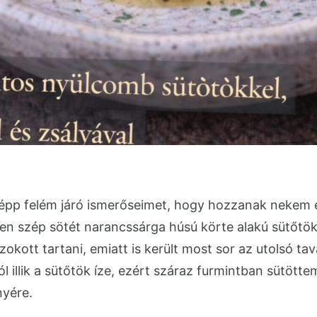
épp felém járó ismerőseimet, hogy hozzanak nekem e
zen szép sötét narancssárga húsú körte alakú sütőtö
okott tartani, emiatt is került most sor az utolsó tava
l illik a sütőtök íze, ezért száraz furmintban sütött
nyére.