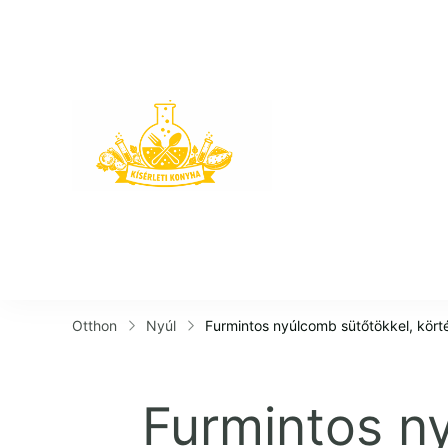
Kísérleti K
Otthon
Nyúl
Furmintos nyúlcomb sütőtökkel, körté
Furmintos ny