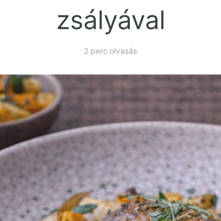
zsályával
2 perc olvasás