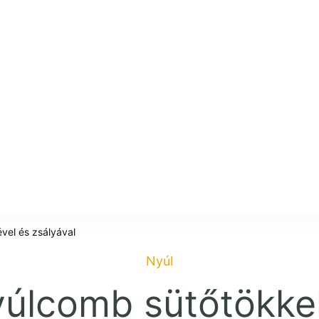
onyha
vel és zsályával
Nyúl
úlcomb sütőtökkel