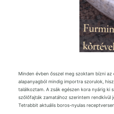
Minden évben ősszel meg szoktam bízni az 
alapanyagból mindig importra szorulok, his
találkoztam. A zsák egészen kora nyárig ki sz
szőlőfajták zamatához szerintem rendkívül jó
Tetrabbit aktuális boros-nyulas receptverse