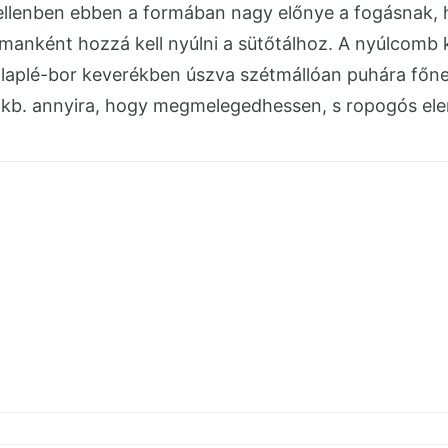
ellenben ebben a formában nagy előnye a fogásnak, h
almanként hozzá kell nyúlni a sütőtálhoz. A nyúlcomb 
 alaplé-bor keverékben úszva szétmállóan puhára főn
 kb. annyira, hogy megmelegedhessen, s ropogós ele