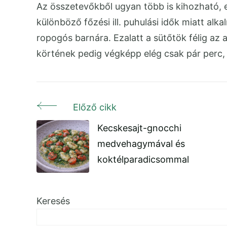
Az összetevőkből ugyan több is kihozható, 
különböző főzési ill. puhulási idők miatt alk
ropogós barnára. Ezalatt a sütőtök félig az
körtének pedig végképp elég csak pár perc,
Előző cikk
Bejegyzés
Kecskesajt-gnocchi
navigáció
medvehagymával és
koktélparadicsommal
Keresés