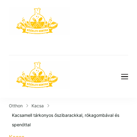
Kísérleti
Konyha
Kísérleti
Konyha
Otthon
Kacsa
Kacsamell tárkonyos őszibarackkal, rókagombával és
spenóttal