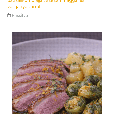
bazsalikomolajjal, szezámmaggal és
vargányaporral
Frissítve