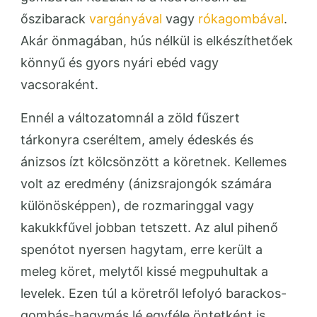
őszibarack
vargányával
vagy
rókagombával
.
Akár önmagában, hús nélkül is elkészíthetőek
könnyű és gyors nyári ebéd vagy
vacsoraként.
Ennél a változatomnál a zöld fűszert
tárkonyra cseréltem, amely édeskés és
ánizsos ízt kölcsönzött a köretnek. Kellemes
volt az eredmény (ánizsrajongók számára
különösképpen), de rozmaringgal vagy
kakukkfűvel jobban tetszett. Az alul pihenő
spenótot nyersen hagytam, erre került a
meleg köret, melytől kissé megpuhultak a
levelek. Ezen túl a köretről lefolyó barackos-
gombás-hagymás lé egyféle öntetként is