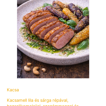
Kacsa
Kacsamell lila és sárga répával,