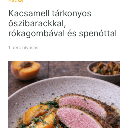
Kacsa
Kacsamell tárkonyos
őszibarackkal,
rókagombával és spenóttal
1 perc olvasás