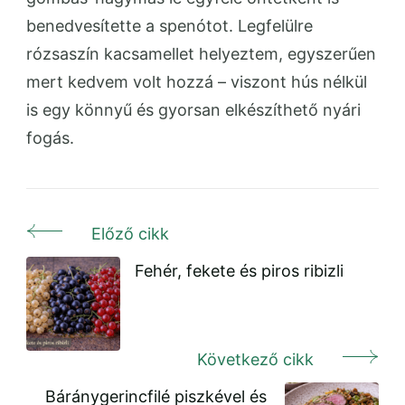
benedvesítette a spenótot. Legfelülre
rózsaszín kacsamellet helyeztem, egyszerűen
mert kedvem volt hozzá – viszont hús nélkül
is egy könnyű és gyorsan elkészíthető nyári
fogás.
Előző cikk
Bejegyzés
navigáció
Fehér, fekete és piros ribizli
Következő cikk
Báránygerincfilé piszkével és