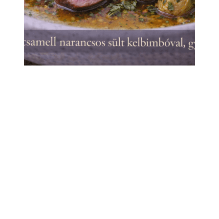
Kacsa
Rózsaszín kacsamell narancsos sült
kelbimbóval, gyömbéres körtével
Frissítve
© Copyright 2026
Kísérleti Konyha
. Minden jog
fenntartva.
Yummy Recipe | Fejlesztette:
WP