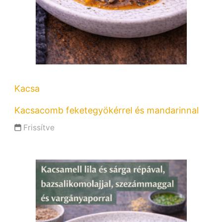
Kacsa
Kacsacomb feketegyökérrel és mandarinnal
Frissítve